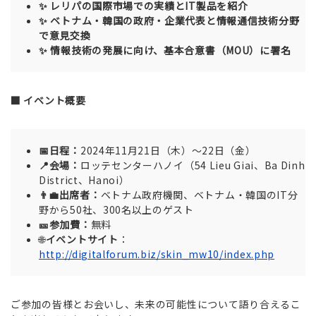
✨ レリパの国際市場での実績とIT製品を紹介
✨ ベトナム・韓国の政府・企業代表と情報通信技術分野
で意見交換
✨ 情報技術の発展に向け、基本合意書（MOU）に署名
■
イベント概要
📅日程：
2024年11月21日（木）～22日（金）
📍会場：
ロッテセンターハノイ（54 Lieu Giai、Ba Dinh
District、Hanoi）
👨‍💼出席者：
ベトナム政府機関、ベトナム・韓国のIT分
野から50社、300名以上のゲスト
🎫参加費：
無料
🌐
イベントサイト
：
http://digitalforum.biz/skin_mw10/index.php
ご参加の皆様とお会いし、未来の可能性について語り合えるこ