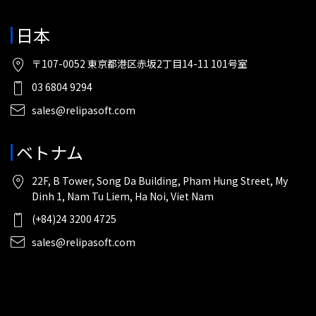
日本
〒107-0052 東京都港区赤坂2丁目14-11 101号室
03 6804 9294
sales@relipasoft.com
ベトナム
22F, B Tower, Song Da Building, Pham Hung Street, My
Dinh 1, Nam Tu Liem, Ha Noi, Viet Nam
(+84)24 3200 4725
sales@relipasoft.com