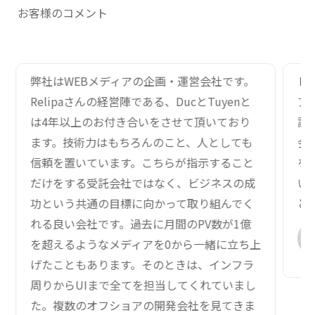
お客様のコメント
弊社はWEBメディアの企画・運営会社です。
レ
Relipaさんの経営陣である、DucとTuyenと
ア
は4年以上のお付き合いをさせて頂いており
調
ます。技術力はもちろんのこと、人としても
会
信頼を置いています。こちらが指示すること
を
だけをする受託会社ではなく、ビジネスの成
い
功という共通の目標に向かって取り組んでく
と
れる良い会社です。過去に月間のPV数が1億
を超えるようなメディアを0から一緒に立ち上
げたこともあります。そのときは、インフラ
周りからUIまで全てを担当してくれていまし
た。複数のオフショアの開発会社を見てきま