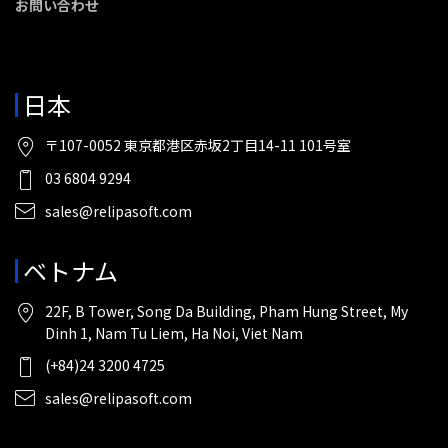
お問い合わせ
日本
〒107-0052 東京都港区赤坂2丁目14-11 101号室
03 6804 9294
sales@relipasoft.com
ベトナム
22F, B Tower, Song Da Building, Pham Hung Street, My
Dinh 1, Nam Tu Liem, Ha Noi, Viet Nam
(+84)24 3200 4725
sales@relipasoft.com