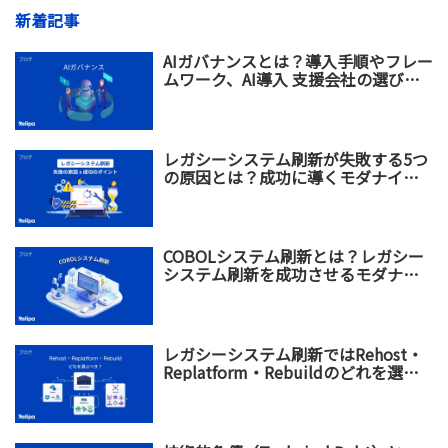
新着記事
AIガバナンスとは？導入手順やフレー
ムワーク、AI導入 支援会社の選び方
を解説
レガシーシステム刷新が失敗する5つ
の原因とは？成功に導くモダナイゼ
ーション戦略を解説
COBOLシステム刷新とは？レガシー
システム刷新を成功させるモダナイ
ゼーション戦略
レガシーシステム刷新ではRehost・
Replatform・Rebuildのどれを選ぶ
べき？違い・メリット・選び方を比
較