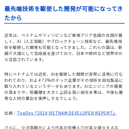
最先端技術を駆使した開発が可能になってき
たから
近年は、ベトナムやフィリピンなど東南アジア各国の台頭が著
しく、AI（人工知能）やブロックチェーン技術など、最先端技
術を駆使した開発も可能となってきました。これらの国は、新
興IT大国として急成長を遂げており、日本や欧州など世界中か
ら注目されています。
特にベトナムでは近年、AIを駆使した開発が非常に活発に行な
われており、およそ73%のテック企業がその技術を自社製品に
取り入れているというデータもあります。AIエンジニアの需要
の高まりや、他職種を大きく上回る高い給与水準は、今後も優
秀な人材の輩出を後押しするでしょう。
出典：
TopDev『2019 VIETNAM DEVELOPER REPORT』
さらに、少子高齢化により日本の労働人口が年々減少するな