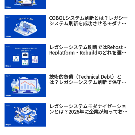
COBOLシステム刷新とは？レガシー
システム刷新を成功させるモダナイ
ゼーション戦略
レガシーシステム刷新ではRehost・
Replatform・Rebuildのどれを選ぶ
べき？違い・メリット・選び方を比
較
技術的負債（Technical Debt）と
は？レガシーシステム刷新で保守コ
スト増加を防ぐ方法
レガシーシステムモダナイゼーショ
ンとは？2026年に企業が知っておく
べき基礎知識から実践戦略まで