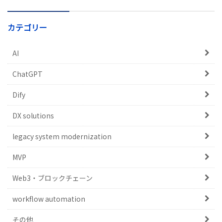
カテゴリー
AI
ChatGPT
Dify
DX solutions
legacy system modernization
MVP
Web3・ブロックチェーン
workflow automation
その他