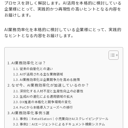
プロセスを詳しく解説します。AI活用を本格的に検討している
企業様にとって、実践的かつ再現性の高いヒントとなる内容を
お届けします。
AI業務効率化を本格的に検討している企業様にとって、実践的
なヒントとなる内容をお届けします。
AI業務効率化とは？
従来の自動化との違い
AIが活用される主な業務領域
AI業務効率化は企業競争力を高める施策
なぜ今、AI業務効率化が加速しているのか？
深刻化する人材不足と生産性向上の必要性
生成AIの進化による適用領域の拡大
DX推進の本格化と競争環境の変化
PoCから本格導入フェーズへの移行
AI業務効率化事例 5選
事例1：RetailSatori｜小売業向けAIスクレイピングツール
事例2：AIエージェントによるドキュメント検索システム