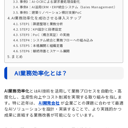
事例3：AI-OCRによる請求書処理自動化
事例4：AI活用CRM・ERP統合システム（Sales Management）
事例5：建築リノベーション検討支援PoC
AI業務効率化を成功させる導入ステップ
STEP1：課題整理と業務分析
STEP2：KPI設計と目標設定
STEP3：PoC（概念実証）の実施
STEP4：システム統合と業務フローへの組み込み
STEP5：本格展開と組織定着
STEP6：継続改善とスケール展開
まとめ
AI業務効率化とは？
AI業務効率化
とはAI技術を活用して業務プロセスを自動化・高
度化し、生産性向上やコスト削減を実現する取り組みを指しま
す。特に近年は、
AI開発会社
が企業ごとの課題に合わせて最適
なAIソリューションを設計・実装することで、より実践的かつ
成果に直結する業務改善が可能になっています。