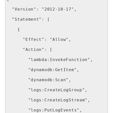
  "Version": "2012-10-17",

  "Statement": [

    {

      "Effect": "Allow",

      "Action": [

        "lambda:InvokeFunction",

        "dynamodb:GetItem",

        "dynamodb:Scan",

        "logs:CreateLogGroup",

        "logs:CreateLogStream",

        "logs:PutLogEvents",
