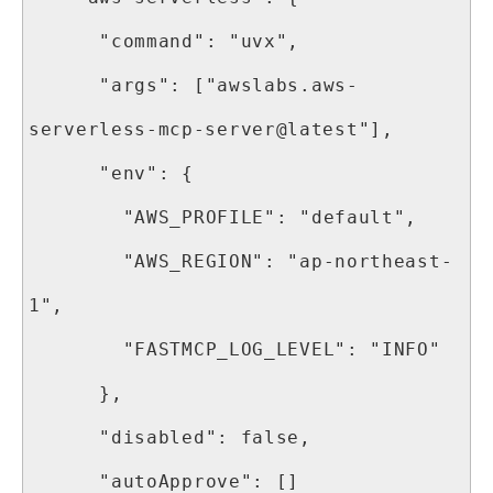
      "command": "uvx",

      "args": ["awslabs.aws-
serverless-mcp-server@latest"],

      "env": {

        "AWS_PROFILE": "default",

        "AWS_REGION": "ap-northeast-
1",

        "FASTMCP_LOG_LEVEL": "INFO"

      },

      "disabled": false,

      "autoApprove": []
