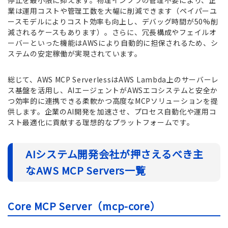
停止を最小限に抑えます。物理インフラの管理不要により、企
業は運用コストや管理工数を大幅に削減できます（ペイパーユ
ースモデルによりコスト効率も向上し、デバッグ時間が50%削
減されるケースもあります）。さらに、冗長構成やフェイルオ
ーバーといった機能はAWSにより自動的に担保されるため、シ
ステムの安定稼働が実現されています。
総じて、AWS MCP ServerlessはAWS Lambda上のサーバーレ
ス基盤を活用し、AIエージェントがAWSエコシステムと安全か
つ効率的に連携できる柔軟かつ高度なMCPソリューションを提
供します。企業のAI開発を加速させ、プロセス自動化や運用コ
スト最適化に貢献する理想的なプラットフォームです。
AIシステム開発会社が押さえるべき主
なAWS MCP Servers一覧
Core MCP Server（mcp-core）