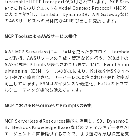
treamable HTTP transportが採用されています。MCP Serv
erはこれらのリクエストをModel Context Protocol（MCP）
に基づき解析し、Lambda、DynamoDB、API Gatewayなど
のAWSサービスへの具体的なAPI呼び出しに変換します。
MCP ToolsによるAWSサービス操作
AWS MCP Serverlessには、SAMを使ったデプロイ、Lambda
ログ取得、AWSリソースの作成・管理などを行う、200以上の
AWS公式MCP Toolsが統合されています。特に、Event Sourc
e Mapping（ESM）ツールの追加により、KafkaやMSKのイベ
ント処理が簡素化され、サーバーレス環境における処理効率が
向上しています。ESMはガイダンスや最適化、Kafkaのトラブ
ルシューティング機能も備えています。
MCPにおけるResourcesとPromptsの役割
MCP ServerlessはResources機能を活用し、S3、DynamoD
B、Bedrock Knowledge BasesなどのファイルやデータをAI
エージェントに直接提供することで、より適切な意思決定を支