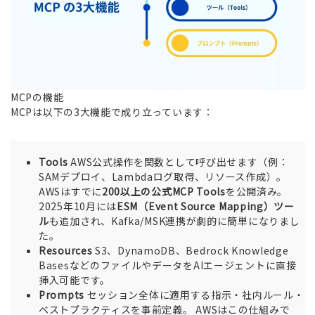
MCPの機能
MCPは以下の3大機能で成り立っています：
Tools
AWS公式操作を関数として呼び出せます（例：
SAMデプロイ、Lambdaログ取得、リソース作成）。
AWSはすでに
200以上の公式MCP Tools
を公開済み。
2025年10月には
ESM（Event Source Mapping）ツー
ル
も追加され、Kafka/MSK連携が劇的に簡単になりまし
た。
Resources
S3、DynamoDB、Bedrock Knowledge
BasesなどのファイルやデータをAIエージェントに直接
挿入可能です。
Prompts
セッション全体に適用する指示・社内ルール・
ベストプラクティスを事前定義。 AWSはこの仕組みで