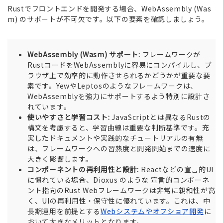
Rustでフロントエンドを開発する場合、WebAssembly (Was
m) のサポートが不可欠です。以下の要素を確認しましょう。
WebAssembly (Wasm) サポート:
フレームワークが
RustコードをWebAssemblyに容易にコンパイルし、ブ
ラウザ上で効率的に動作させられるかどうかが重要な要
素です。YewやLeptosのようなフレームワークは、
WebAssemblyを強力にサポートするよう特別に設計さ
れています。
使いやすさと学習コスト:
JavaScriptとは異なるRustの
構文を考慮すると、学習曲線は重要な判断基準です。充
実したドキュメントや実践的なチュートリアルの有無
は、フレームワークへの習熟度と開発開始までの速度に
大きく影響します。
コンポーネントの再利用性と設計:
Reactなどの宣言的UI
に慣れている場合、Dioxus のような 宣言的コンポーネ
ント指向のRust Webフレームワークは非常に親和性が高
く、UIの再利用性・保守性に優れています。これは、中
長期運用を前提とする
Webシステムやオフショア開発
に
おいて大きなメリットとなります。