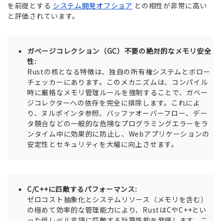
を前提とする
システム開発オフショア
との相性が非常に高い
と評価されています。
ガベージコレクション（GC）不要の絶対的なメモリ安全
性:
Rustの核となる特徴は、独自の所有権システムとボロー
チェッカーにあります。このメカニズムは、コンパイル
時に厳格なメモリ管理ルールを強制することで、ガベー
ジコレクターへの依存を完全に排除します。これによ
り、ヌルポインタ参照、バッファオーバーフロー、デー
タ競合などの一般的な危険なプログラミングエラーをラ
ンタイム中に効果的に防止し、Webアプリケーションの
安定性とセキュリティを大幅に向上させます。
C/C++に匹敵するパフォーマンス:
ゼロコスト抽象化とシステムリソース（メモリを含む）
の極めて効率的な管理能力により、RustはCやC++とい
った低レベル言語に匹敵する計算性能を発揮します。こ