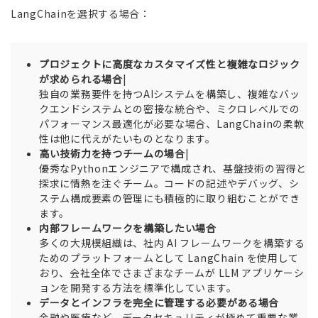
LangChainを選択する場合：
プロジェクトに高度なカスタマイズ性と複雑なロジック
が求められる場合
|
独自の業務要件を持つAIシステムを構築し、複雑なバッ
クエンドシステムとの密接な統合や、ミクロレベルでの
パフォーマンス最適化が必要な場合、LangChainの柔軟
性は他に代えがたいものとなります。
高い技術力を持つチームの場合
|
優秀なPythonエンジニアで構成され、基盤技術の習得と
探求に情熱を注ぐチーム。コードの記述やデバッグ、シ
ステム構成要素の管理にも積極的に取り組むことができ
ます。
内部フレームワークを構築したい場合
多くの大規模組織は、社内 AI フレームワークを構築する
ためのプラットフォームとして LangChain を使用して
おり、会社全体でさまざまなチームが LLM アプリケーシ
ョンを開発する方法を標準化しています。
データとインフラを完全に管理する必要がある場合
金融や医療など、データセキュリティが極めて重要な業