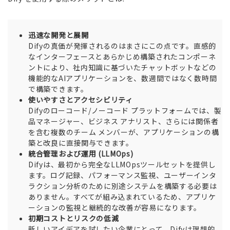
迅速な開発と展開
Difyの真価が発揮されるのはまさにこの点です。直感的
なインターフェースとあらかじめ構築されたコンポーネ
ントにより、社内知識に基づいたチャットボットなどの
機能的なAIアプリケーションを、数週間ではなく数時間
で構築できます。
使いやすさとアクセシビリティ
Difyのローコード/ノーコード プラットフォームでは、製
品マネージャー、ビジネス アナリスト、さらには関係者
を含む複数のチーム メンバーが、アプリケーションの構
築と改良に直接関与できます。
統合管理および運用 (LLMOps)
Difyは、最初から完全なLLMOpsツールセットを提供し
ます。ログ記録、パフォーマンス監視、ユーザーインタ
ラクション分析のために別途システムを構築する必要は
ありません。すべてが組み込まれているため、アプリケ
ーションの監視と継続的な改善が容易になります。
初期コストとリスクの低減
新しいアイデアを試したい企業にとって、Difyは理想的