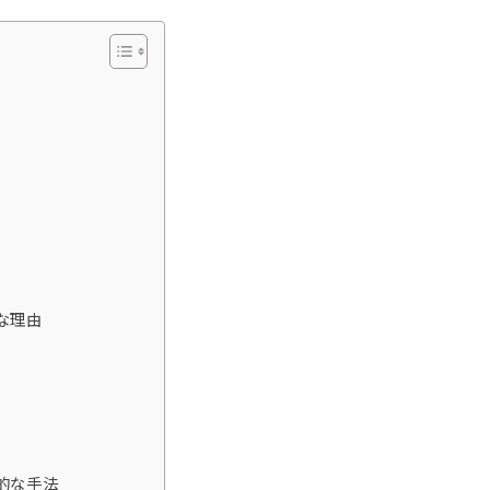
な理由
的な手法