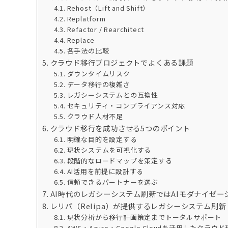
Rehost（Lift and Shift）
Replatform
Refactor / Rearchitect
Replace
各手法の比較
クラウド移行プロジェクトでよくある課題
ダウンタイムリスク
データ移行の複雑さ
レガシーシステムとの互換性
セキュリティ・コンプライアンス対応
クラウド人材不足
クラウド移行を成功させる5つのポイント
明確な目的を設定する
現状システムを可視化する
段階的なロードマップを策定する
AI活用を前提に設計する
信頼できるパートナーを選ぶ
AI時代のレガシーシステム刷新ではAIモダナイゼー
レリパ（Relipa）が提供するレガシーシステム刷
現状分析から移行計画策定までトータルサポート
AWS・Azure・Google Cloudを活用したクラウ