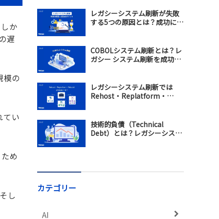
レガシーシステム刷新が失敗
する5つの原因とは？成功に導
。しか
くモダナイゼーション戦略を
の遅
解説
COBOLシステム刷新とは？レ
ガシー システム刷新を成功さ
せるモダナイゼーション戦略
規模の
レガシーシステム刷新では
Rehost・Replatform・
Rebuildのどれを選ぶべき？違
い・メリット・選び方を比較
れてい
技術的負債（Technical
Debt）とは？レガシーシステ
ム刷新で保守コスト増加を防
ぐ方法
るため
カテゴリー
そし
AI