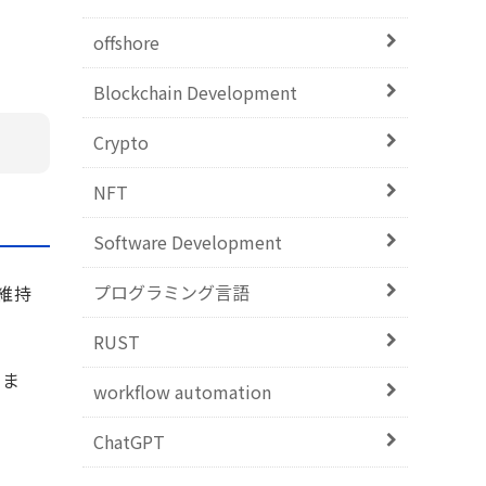
offshore
Blockchain Development
Crypto
NFT
Software Development
プログラミング言語
維持
RUST
いま
workflow automation
ChatGPT