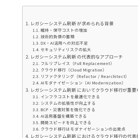
レガシーシステム刷新 が求められる背景
維持・保守コストの増加
技術的負債の蓄積
DX・AI活用への対応不足
セキュリティリスクの拡大
レガシーシステム刷新 の代表的なアプローチ
フルリプレイス（Full Replacement）
クラウド移行（Cloud Migration）
リファクタリング（Refactor / Rearchitect）
AIモダナイゼーション（AI Modernization）
レガシーシステム刷新 においてクラウド移行が重要
インフラコストを最適化できる
システムの拡張性が向上する
BCP・災害対策を強化できる
AI活用基盤を構築できる
開発スピードを向上できる
クラウド移行はモダナイゼーションの出発点
レガシーシステム刷新 におけるクラウド移行の代表