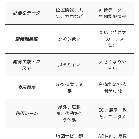
位置情報、天
画像データ、
必要なデータ
気、方向など
空間認識情報
高い（特にマ
開発難易度
比較的低い
ーカーレス
型）
開発工数・コ
大きくなりや
抑えやすい
スト
すい
GPS精度に依
高精度なAR表
表示精度
存
現が可能
屋外、広範
EC、展示、教
利用シーン
囲、移動を伴
育、エンタメ
う体験
地図ナビ、観
AR名刺、家具