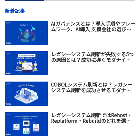
新着記事
AIガバナンスとは？導入手順やフレー
ムワーク、AI導入 支援会社の選び方
を解説
レガシーシステム刷新が失敗する5つ
の原因とは？成功に導くモダナイゼ
ーション戦略を解説
COBOLシステム刷新とは？レガシー
システム刷新を成功させるモダナイ
ゼーション戦略
レガシーシステム刷新ではRehost・
Replatform・Rebuildのどれを選ぶ
べき？違い・メリット・選び方を比
較