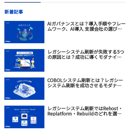
新着記事
AIガバナンスとは？導入手順やフレー
ムワーク、AI導入 支援会社の選び方
を解説
レガシーシステム刷新が失敗する5つ
の原因とは？成功に導くモダナイゼ
ーション戦略を解説
COBOLシステム刷新とは？レガシー
システム刷新を成功させるモダナイ
ゼーション戦略
レガシーシステム刷新ではRehost・
Replatform・Rebuildのどれを選ぶ
べき？違い・メリット・選び方を比
較