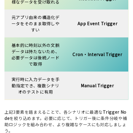
様なデータを受け取れる
元アプリ由来の構造化デ
ータをそのまま取得しや
App Event Trigger
すい
基本的に時刻以外の文脈
データは持たないため、
Cron・Interval Trigger
必要データは後続ノード
で取得
実行時に入力データを手
動指定でき、複数シナリ
Manual Trigger
オのテストに有用
上記3要素を踏まえることで、各シナリオに最適な
Trigger No
de
を絞り込めます。必要に応じて、トリガー後に条件分岐や補
助ロジックを組み合わせ、より複雑なケースにも対応しましょ
う。