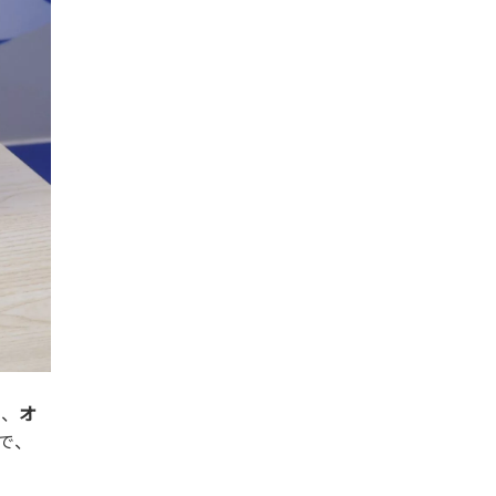
に、
オ
で、