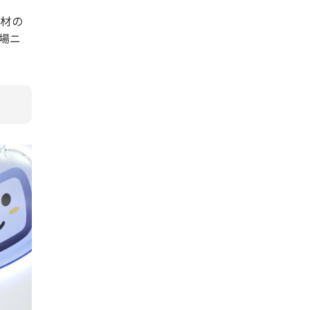
人材の
場ニ