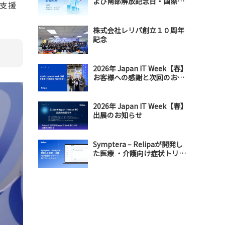
よび南部解放記念日・国際メ
支援
ーデー連休のお知らせ
株式会社レリパ創立１０周年
記念
2026年 Japan IT Week【春】
お客様への感謝と次回のお誘
い
2026年 Japan IT Week【春】
出展のお知らせ
Symptera – Relipaが開発し
た医療 ・介護向け症状トリア
ージAIソリューション