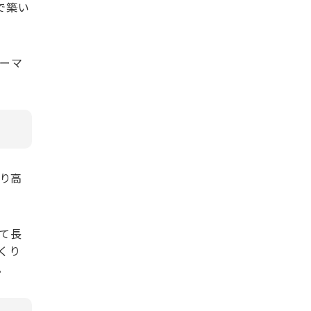
で築い
ーマ
より高
て長
くり
。