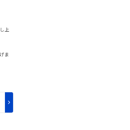
し上
げま