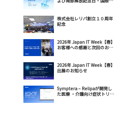
よび南部解放記念日・国際メ
ーデー連休のお知らせ
株式会社レリパ創立１０周年
記念
2026年 Japan IT Week【春】
お客様への感謝と次回のお誘
い
2026年 Japan IT Week【春】
出展のお知らせ
Symptera – Relipaが開発し
た医療 ・介護向け症状トリア
ージAIソリューション