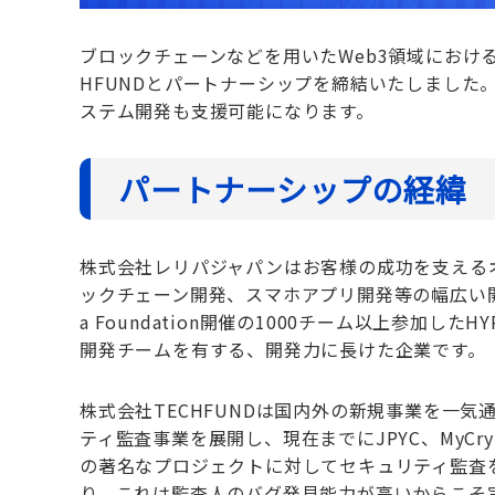
ブロックチェーンなどを用いたWeb3領域におけ
HFUNDとパートナーシップを締結いたしました。
ステム開発も支援可能になります。
パートナーシップの経緯
株式会社レリパジャパンはお客様の成功を支えるオ
ックチェーン開発、スマホアプリ開発等の幅広い開
a Foundation開催の1000チーム以上参加したHY
開発チームを有する、開発力に長けた企業です。
株式会社TECHFUNDは国内外の新規事業を一気
ティ監査事業を展開し、現在までにJPYC、MyCryptoH
の著名なプロジェクトに対してセキュリティ監査
り、これは監査人のバグ発見能力が高いからこそ