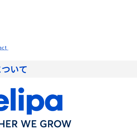
tact
について