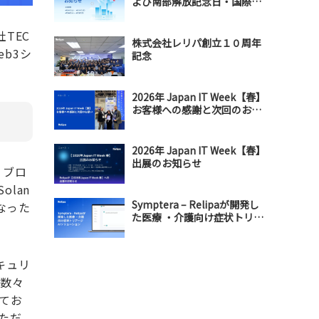
よび南部解放記念日・国際メ
ーデー連休のお知らせ
TEC
株式会社レリパ創立１０周年
b3シ
記念
2026年 Japan IT Week【春】
お客様への感謝と次回のお誘
い
2026年 Japan IT Week【春】
出展のお知らせ
、ブロ
lan
Symptera – Relipaが開発し
になった
た医療 ・介護向け症状トリア
ージAIソリューション
キュリ
、数々
てお
ただ