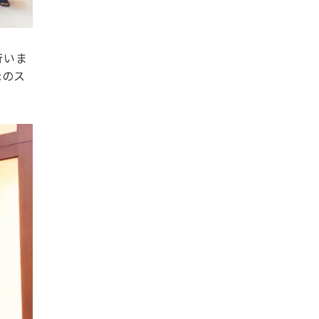
行いま
cのス