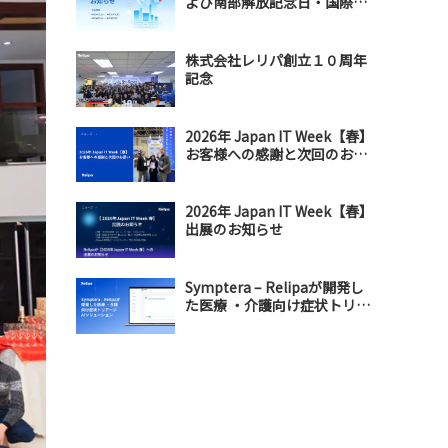
よび南部解放記念日・国際メ
ーデー連休のお知らせ
株式会社レリパ創立１０周年
記念
2026年 Japan IT Week【春】
お客様への感謝と次回のお誘
い
2026年 Japan IT Week【春】
出展のお知らせ
Symptera – Relipaが開発し
た医療 ・介護向け症状トリア
ージAIソリューション