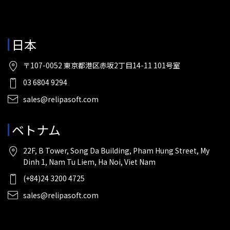
日本
〒107-0052 東京都港区赤坂2丁目14-11 101号室
03 6804 9294
sales@relipasoft.com
ベトナム
22F, B Tower, Song Da Building, Pham Hung Street, My
Dinh 1, Nam Tu Liem, Ha Noi, Viet Nam
(+84)24 3200 4725
sales@relipasoft.com