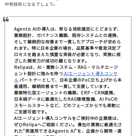
中核技術になるでしょう。
Agentic AIの導入は、単なる技術選定にとどまらず、
業務設計、ガバナンス構築、既存システムとの連携、
そして継続的な改善まで一貫したアプローチが求めら
れます。特に日本企業の場合、品質基準や意思決定プ
ロセスを踏まえた慎重な実装が必要となり、実務に根
ざした開発力が成功の鍵となります。
Relipaは、AI・業務システム・RAG・マルチエージ
ェント設計に強みを持つ
AIエージェント導入コンサ
ル
パートナーとして、日本企業のPoC立ち上げから本
番運用、継続改善まで一貫して支援しています。
業務特化型エージェントの構築、ERP・CRM連携、
日本語データに最適化したRAG環境整備、AI PoCの
スモールスタートなど、どのフェーズからでも柔軟に
ご支援可能です。
AIエージェント導入コンサルをご検討中の企業様は、
ぜひRelipaへご相談ください。貴社の業務に最適化さ
れた“実運用できるAgentic AI”を、企画から開発・運