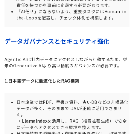
責任を持つかを事前に定義する必要があります。
「AI任せ」にならないよう、重要タスクにはHuman-in-
the-Loopを配置し、チェック体制を構築します。
データガバナンスとセキュリティ強化
Agentic AIは社内データにアクセスしながら行動するため、従
来のGenerative AIより高い精度のガバナンスが必要です。
1.
日本語データに最適化したRAG構築
日本企業ではPDF、手書き資料、古いDBなどの非構造化
データが多く、そのままではAIが正確に活用できませ
ん。
→
LlamaIndex
を活用し、RAG（検索拡張生成）で安全
にデータへアクセスできる環境を整えます。
日本語特有の曖昧表現・敬語の解釈を強化し、現場で使