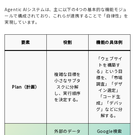
Agentic AIシステムは、主に以下の4つの基本的な機能モジュ
ールで構成されており、これらが連携することで「自律性」を
実現しています。
要素
役割
機能の具体例
「ウェブサイ
トを構築す
る」という目
複雑な目標を
標を、「市場
小さなサブタ
調査」「デザ
Plan（計画）
スクに分解
イン選定」
し、実行順序
「コード生
を決定する。
成」「デバッ
グ」などに分
解する。
外部のデータ
Google検索