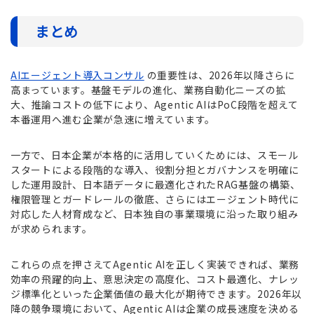
まとめ
AIエージェント導入コンサル
の重要性は、2026年以降さらに
高まっています。基盤モデルの進化、業務自動化ニーズの拡
大、推論コストの低下により、Agentic AIはPoC段階を超えて
本番運用へ進む企業が急速に増えています。
一方で、日本企業が本格的に活用していくためには、スモール
スタートによる段階的な導入、役割分担とガバナンスを明確に
した運用設計、日本語データに最適化されたRAG基盤の構築、
権限管理とガードレールの徹底、さらにはエージェント時代に
対応した人材育成など、日本独自の事業環境に沿った取り組み
が求められます。
これらの点を押さえてAgentic AIを正しく実装できれば、業務
効率の飛躍的向上、意思決定の高度化、コスト最適化、ナレッ
ジ標準化といった企業価値の最大化が期待できます。2026年以
降の競争環境において、Agentic AIは企業の成長速度を決める