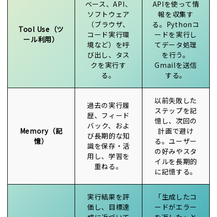
ベース、API、
APIを使って情
ソフトウェア
報を収集す
（ブラウザ、
る。Pythonコ
Tool Use（ツ
コード実行環
ードを実行し
ール利用）
境など）を呼
てデータ処理
び出し、タス
を行う。
クを実行す
Gmailを送信
る。
する。
以前失敗した
過去の実行履
ステップを記
歴、フィード
憶し、次回の
バック、およ
Memory（記
計画で避け
び長期的な知
憶）
る。ユーザー
識を保存・活
の好みやスタ
用し、学習を
イルを長期的
重ねる。
に記憶する。
実行結果を評
「生成したコ
価し、目標達
ードがエラー