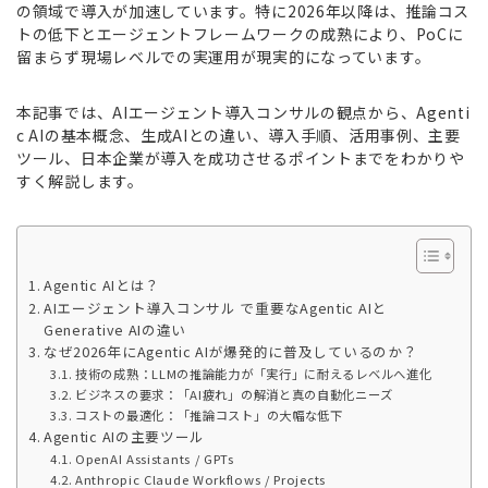
の領域で導入が加速しています。特に2026年以降は、推論コス
トの低下とエージェントフレームワークの成熟により、PoCに
留まらず現場レベルでの実運用が現実的になっています。
本記事では、AIエージェント導入コンサルの観点から、Agenti
c AIの基本概念、生成AIとの違い、導入手順、活用事例、主要
ツール、日本企業が導入を成功させるポイントまでをわかりや
すく解説します。
Agentic AIとは？
AIエージェント導入コンサル で重要なAgentic AIと
Generative AIの違い
なぜ2026年にAgentic AIが爆発的に普及しているのか？
技術の成熟：LLMの推論能力が「実行」に耐えるレベルへ進化
ビジネスの要求：「AI疲れ」の解消と真の自動化ニーズ
コストの最適化：「推論コスト」の大幅な低下
Agentic AIの主要ツール
OpenAI Assistants / GPTs
Anthropic Claude Workflows / Projects