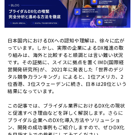
日本国内における
DX
への認知や理解は、徐々に広が
っています。しかし、実際の企業による
DX
推進の取
り組みは、海外と比較すると順調とは言い難い状況
です。その証拠に、スイスに拠点を置く
IMD(
国際経
営開発研究所
)
が、
2021
年に発表した「世界のデジ
タル競争力ランキング」によると、
1
位アメリカ、
2
位香港、
3
位スウェーデンに続き、日本は
28
位という
結果になっています。
この記事では、ブライダル業界における
DX
化の現状
と促進すべき理由などを詳しく解説します。さらに
ブライダル企業への
DX
化導入方法やソリューショ
ン、開発の成功事例もご紹介しますので、ぜひ
DX
化
を目指す上での参考にしてみてください。