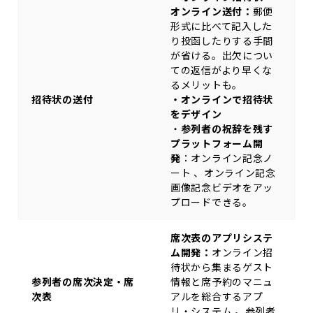
オンライン送付：
郵便
形式に比べて記入した
り投函したりする手間
が省ける。出欠につい
ての返信がより早くな
るメリットも。
招待状の送付
・オンラインで招待状
をデザイン
・
参列者の祝辞を残す
プラットフォーム開
発
：オンライン記念ノ
ート 、オンライン記念
画像記念ビデオをアッ
プロードできる。
席次表のアプリシステ
ム開発：
オンライン招
待状から集まるゲスト
参列者の席次決定・席
情報と席予約のマニュ
次表
アルを総合するアプ
リ・システム 。参列者