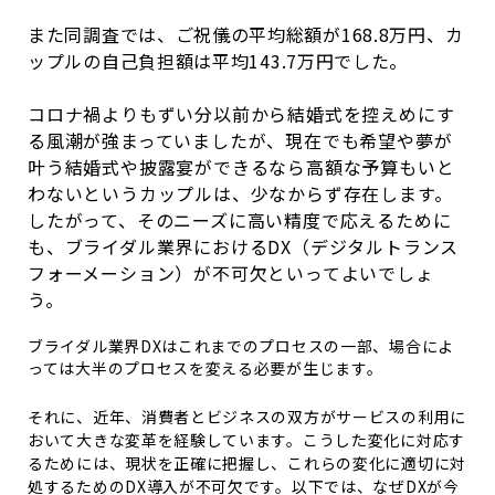
また同調査では、ご祝儀の平均総額が
168.8
万円、カ
ップルの自己負担額は平均
143.7
万円でした。
コロナ禍よりもずい分以前から結婚式を控えめにす
る風潮が強まっていましたが、現在でも希望や夢が
叶う結婚式や披露宴ができるなら高額な予算もいと
わないというカップルは、少なからず存在します。
したがって、そのニーズに高い精度で応えるために
も、ブライダル業界における
DX
（デジタルトランス
フォーメーション）が不可欠といってよいでしょ
う。
ブライダル業界DXはこれまでのプロセスの一部、場合によ
っては大半のプロセスを変える必要が生じます。
それに、近年、消費者とビジネスの双方がサービスの利用に
おいて大きな変革を経験しています。こうした変化に対応す
るためには、現状を正確に把握し、これらの変化に適切に対
処するためのDX導入が不可欠です。以下では、なぜDXが今