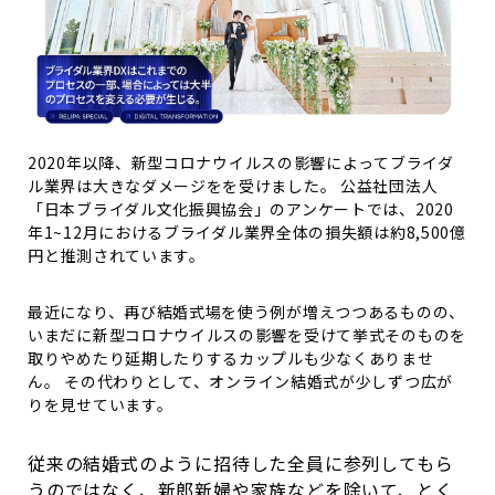
2020
年以降、新型コロナウイルスの影響によってブライダ
ル業界は大きなダメージをを受けました。 公益社団法人
「日本ブライダル文化振興協会」のアンケートでは、
2020
年
1~12
月におけるブライダル業界全体の損失額は約
8,500
億
円と推測されています。
最近になり、再び結婚式場を使う例が増えつつあるものの、
いまだに新型コロナウイルスの影響を受けて挙式そのものを
取りやめたり延期したりするカップルも少なくありませ
ん。
その代わりとして、オンライン結婚式が少しずつ広が
りを見せています。
従来の結婚式のように招待した全員に参列してもら
うのではなく、新郎新婦や家族などを除いて、とく