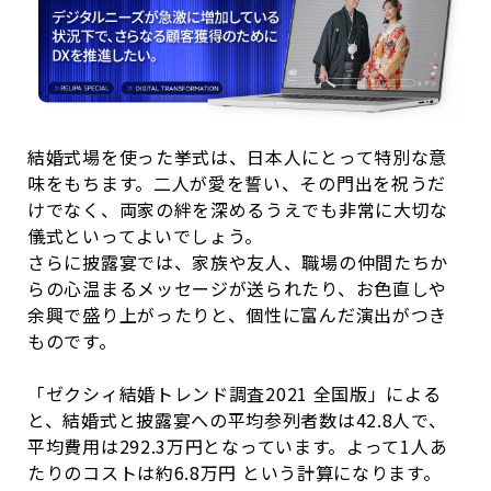
結婚式場を使った挙式は、日本人にとって特別な意
味をもちます。二人が愛を誓い、その門出を祝うだ
けでなく、両家の絆を深めるうえでも非常に大切な
儀式といってよいでしょう。
さらに披露宴では、家族や友人、職場の仲間たちか
らの心温まるメッセージが送られたり、お色直しや
余興で盛り上がったりと、個性に富んだ演出がつき
ものです。
「ゼクシィ結婚トレンド調査
2021
全国版」による
と、結婚式と披露宴への平均参列者数は
42.8
人で、
平均費用は
292.3
万円となっています。よって
1
人あ
たりのコストは約
6.8
万円 という計算になります。