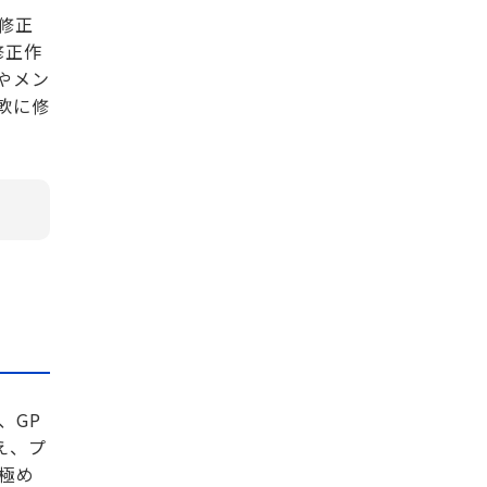
修正
修正作
やメン
軟に修
、GP
え、プ
極め