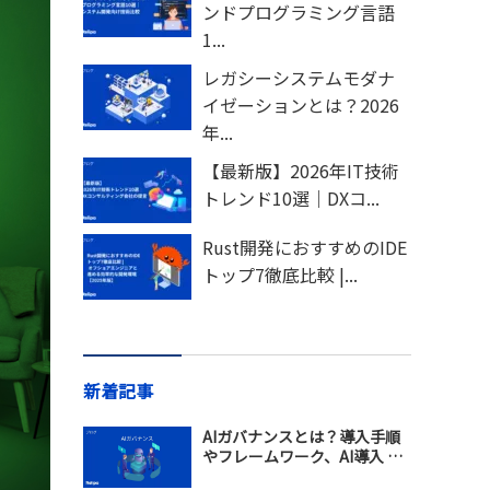
ンドプログラミング言語
1...
レガシーシステムモダナ
イゼーションとは？2026
年...
【最新版】2026年IT技術
トレンド10選｜DXコ...
Rust開発におすすめのIDE
トップ7徹底比較 |...
新着記事
AIガバナンスとは？導入手順
やフレームワーク、AI導入 支
援会社の選び方を解説