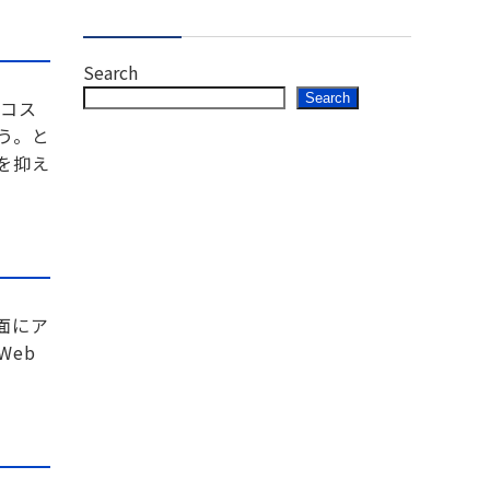
Search
Search
のコス
う。と
を抑え
面にア
eb