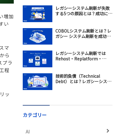
レガシーシステム刷新が失敗
する5つの原因とは？成功に導
い増加
くモダナイゼーション戦略を
すい
解説
COBOLシステム刷新とは？レ
ガシー システム刷新を成功さ
せるモダナイゼーション戦略
スマ
レガシーシステム刷新では
から
Rehost・Replatform・
スプラ
Rebuildのどれを選ぶべき？違
工程
い・メリット・選び方を比較
技術的負債（Technical
Debt）とは？レガシーシステ
ム刷新で保守コスト増加を防
ぐ方法
リッ
カテゴリー
AI