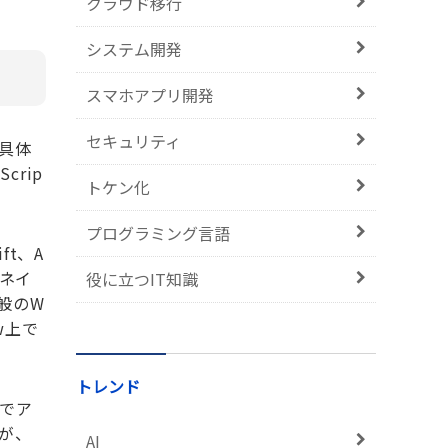
クラウド移行
システム開発
スマホアプリ開発
セキュリティ
具体
rip
トケン化
プログラミング言語
ft、A
（ネイ
役に立つIT知識
般のW
w上で
トレンド
でア
が、
AI