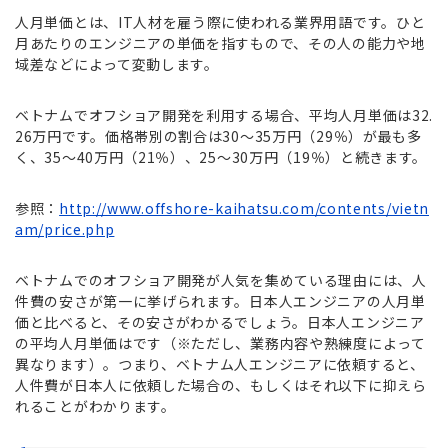
人月単価とは、IT人材を雇う際に使われる業界用語です。ひと
月あたりのエンジニアの単価を指すもので、その人の能力や地
域差などによって変動します。
ベトナムでオフショア開発を利用する場合、平均人月単価は32.
26万円です。価格帯別の割合は30～35万円（29％）が最も多
く、35～40万円（21％）、25～30万円（19％）と続きます。
参照：
http://www.offshore-kaihatsu.com/contents/vietn
am/price.php
ベトナムでのオフショア開発が人気を集めている理由には、人
件費の安さが第一に挙げられます。日本人エンジニアの人月単
価と比べると、その安さがわかるでしょう。日本人エンジニア
の平均人月単価はです（※ただし、業務内容や熟練度によって
異なります）。つまり、ベトナム人エンジニアに依頼すると、
人件費が日本人に依頼した場合の、もしくはそれ以下に抑えら
れることがわかります。