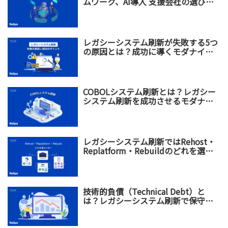
ムワーク、AI導入 支援会社の選び方
を解説
レガシーシステム刷新が失敗する5つ
の原因とは？成功に導くモダナイゼ
ーション戦略を解説
COBOLシステム刷新とは？レガシー
システム刷新を成功させるモダナイ
ゼーション戦略
レガシーシステム刷新ではRehost・
Replatform・Rebuildのどれを選ぶ
べき？違い・メリット・選び方を比
較
技術的負債（Technical Debt）と
は？レガシーシステム刷新で保守コ
スト増加を防ぐ方法