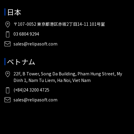
日本
〒107-0052 東京都港区赤坂2丁目14-11 101号室
03 6804 9294
sales@relipasoft.com
ベトナム
22F, B Tower, Song Da Building, Pham Hung Street, My
Dinh 1, Nam Tu Liem, Ha Noi, Viet Nam
(+84)24 3200 4725
sales@relipasoft.com