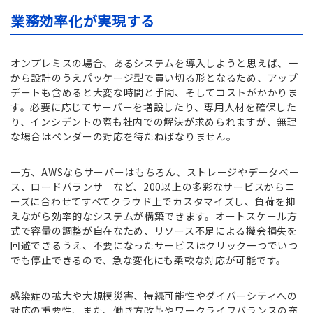
業務効率化が実現する
オンプレミスの場合、あるシステムを導入しようと思えば、一
から設計のうえパッケージ型で買い切る形となるため、アップ
デートも含めると大変な時間と手間、そしてコストがかかりま
す。必要に応じてサーバーを増設したり、専用人材を確保した
り、インシデントの際も社内での解決が求められますが、無理
な場合はベンダーの対応を待たねばなりません。
一方、AWSならサーバーはもちろん、ストレージやデータベー
ス、ロードバランサ―など、200以上の多彩なサービスからニ
ーズに合わせてすべてクラウド上でカスタマイズし、負荷を抑
えながら効率的なシステムが構築できます。オートスケール方
式で容量の調整が自在なため、リソース不足による機会損失を
回避できるうえ、不要になったサービスはクリック一つでいつ
でも停止できるので、急な変化にも柔軟な対応が可能です。
感染症の拡大や大規模災害、持続可能性やダイバーシティへの
対応の重要性、また、働き方改革やワークライフバランスの充