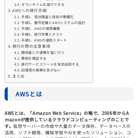
ダウンタイムを減少できる
AWSへの移行手順
手順1．現状調査と目的の明確化
手順2．要件定義とAWSシステムの設計
手順3．AWSの環境構築
手順4．移行作業とテスト
手順5．AWSの運用スタート
移行の際の注意事項
関係者との連携を密に行う
費用を検証する
移行サービスツールを有効活用する
旧環境の廃棄を急がない
まとめ
AWSとは
AWSとは、「Amazon Web Service」の略で、2006年からA
mazonが提供しているクラウドコンピューティングのことで
す。
仮想サーバーの作成や大量のデータ保存、データベースの
活用、ソフト開発、機械学習やAIを使ったソリューション、コ