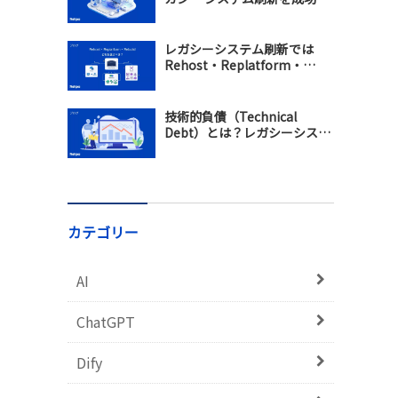
せるモダナイゼーション戦略
レガシーシステム刷新では
Rehost・Replatform・
Rebuildのどれを選ぶべき？違
い・メリット・選び方を比較
技術的負債（Technical
Debt）とは？レガシーシステ
ム刷新で保守コスト増加を防
ぐ方法
カテゴリー
AI
ChatGPT
Dify