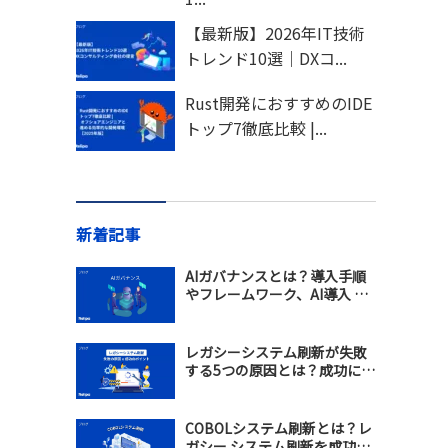
【最新版】2026年IT技術
トレンド10選｜DXコ...
Rust開発におすすめのIDE
トップ7徹底比較 |...
新着記事
AIガバナンスとは？導入手順
やフレームワーク、AI導入 支
援会社の選び方を解説
レガシーシステム刷新が失敗
する5つの原因とは？成功に導
くモダナイゼーション戦略を
解説
COBOLシステム刷新とは？レ
ガシー システム刷新を成功さ