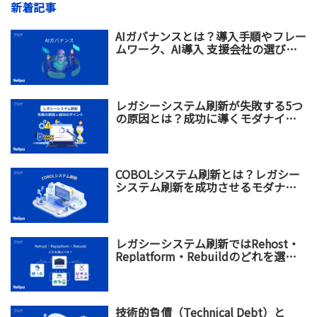
新着記事
AIガバナンスとは？導入手順やフレー
ムワーク、AI導入 支援会社の選び方
を解説
レガシーシステム刷新が失敗する5つ
の原因とは？成功に導くモダナイゼ
ーション戦略を解説
COBOLシステム刷新とは？レガシー
システム刷新を成功させるモダナイ
ゼーション戦略
レガシーシステム刷新ではRehost・
Replatform・Rebuildのどれを選ぶ
べき？違い・メリット・選び方を比
較
技術的負債（Technical Debt）と