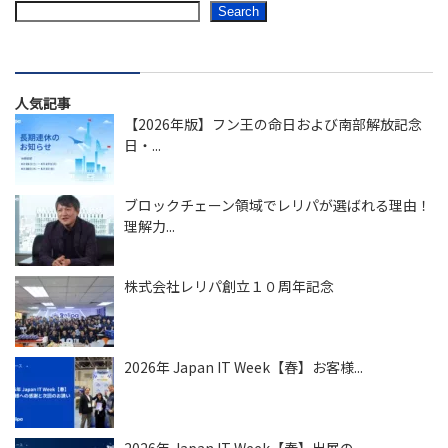
Search
人気記事
【2026年版】フン王の命日および南部解放記念
日・...
ブロックチェーン領域でレリパが選ばれる理由！
理解力...
株式会社レリパ創立１０周年記念
2026年 Japan IT Week【春】お客様...