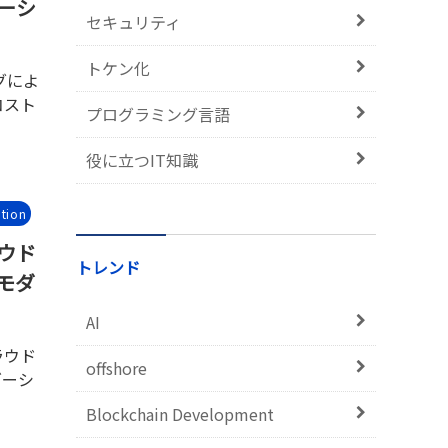
ーシ
セキュリティ
トケン化
グによ
コスト
プログラミング言語
役に立つIT知識
tion
ウド
トレンド
モダ
AI
ラウド
offshore
ゼーシ
Blockchain Development