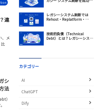
ガシー システム刷新を成功さ
tion
せるモダナイゼーション戦略
レガシーシステム刷新では
き？違
Rehost・Replatform・
Rebuildのどれを選ぶべき？違
い・メリット・選び方を比較
技術的負債（Technical
違い、メ
Debt）とは？レガシーシステ
ム刷新で保守コスト増加を防
く比
ぐ方法
カテゴリー
AI
レガシ
方法
ChatGPT
ebt）
Dify
す。