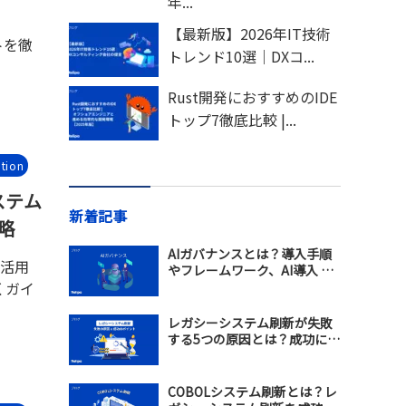
年...
【最新版】2026年IT技術
トを徹
トレンド10選｜DXコ...
Rust開発におすすめのIDE
トップ7徹底比較 |...
tion
ステム
新着記事
略
AIガバナンスとは？導入手順
I活用
やフレームワーク、AI導入 支
くガイ
援会社の選び方を解説
レガシーシステム刷新が失敗
する5つの原因とは？成功に導
くモダナイゼーション戦略を
解説
COBOLシステム刷新とは？レ