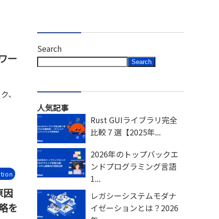
Search
ワー
Search
ーク、
人気記事
Rust GUIライブラリ完全
比較７選【2025年...
2026年のトップバックエ
ンドプログラミング言語
tion
1...
原因
レガシーシステムモダナ
略を
イゼーションとは？2026