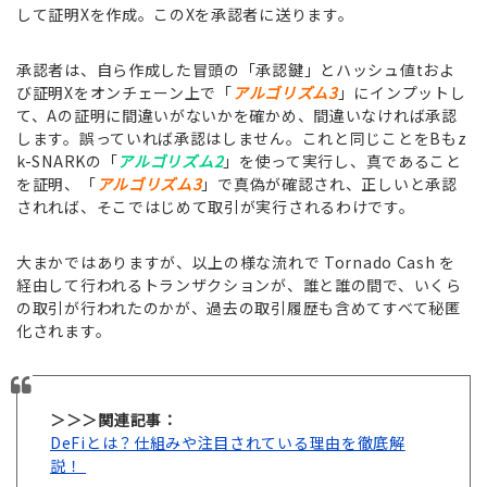
して証明Xを作成。このXを承認者に送ります。
承認者は、自ら作成した冒頭の「承認鍵」とハッシュ値tおよ
び証明Xをオンチェーン上で「
アルゴリズム3
」にインプットし
て、Aの証明に間違いがないかを確かめ、間違いなければ承認
します。誤っていれば承認はしません。これと同じことをBもz
k-SNARKの「
アルゴリズム2
」を使って実行し、真であること
を証明、「
アルゴリズム3
」で真偽が確認され、正しいと承認
されれば、そこではじめて取引が実行されるわけです。
大まかではありますが、以上の様な流れで Tornado Cash を
経由して行われるトランザクションが、誰と誰の間で、いくら
の取引が行われたのかが、過去の取引履歴も含めてすべて秘匿
化されます。
＞＞＞関連記事：
DeFiとは？仕組みや注目されている理由を徹底解
説！