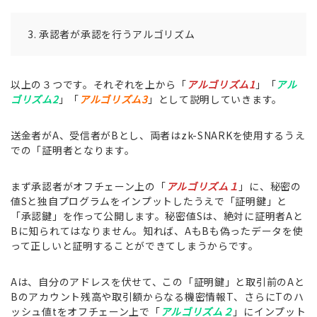
承認者が承認を行うアルゴリズム
以上の３つです。それぞれを上から「
アルゴリズム1
」「
アル
ゴリズム2
」「
アルゴリズム3
」として説明していきます。
送金者がA、受信者がBとし、両者はzk-SNARKを使用するうえ
での「証明者となります。
まず承認者がオフチェーン上の「
アルゴリズム１
」に、秘密の
値Sと独自プログラムをインプットしたうえで「証明鍵」と
「承認鍵」を作って公開します。秘密値Sは、絶対に証明者Aと
Bに知られてはなりません。知れば、AもBも偽ったデータを使
って正しいと証明することができてしまうからです。
Aは、自分のアドレスを伏せて、この「証明鍵」と取引前のAと
Bのアカウント残高や取引額からなる機密情報T、さらにTのハ
ッシュ値tをオフチェーン上で「
アルゴリズム２
」にインプット