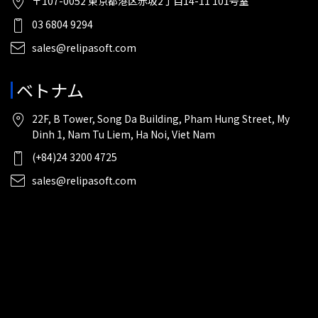
〒107-0052 東京都港区赤坂2丁目14-11 101号室
03 6804 9294
sales@relipasoft.com
ベトナム
22F, B Tower, Song Da Building, Pham Hung Street, My
Dinh 1, Nam Tu Liem, Ha Noi, Viet Nam
(+84)24 3200 4725
sales@relipasoft.com