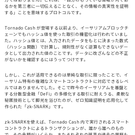
るかを第三者に一切伝えることなく、その情報の真実性を証明
する」ことを意味するプロトコルです。
Tornado Cash が登場する以前より、イーサリアムブロックチ
ェーンでもハッシュ値を使った取引の機密化は行われていまし
た。ハッシュ値とは、入力されたデータをもとに決まった数式
（ハッシュ関数）で計算し、規則性がなく逆算もできないデー
タとして出力された値のことです。データに改ざんなどの不正
がないかを確認するにはうってつけです。
しかし、これが活用できるのは単純な取引に限ったことで、イ
ーサリム特有の複雑なスマートコントラクトに対応できるレベ
ルではありませんでした。そこで昨今のイーサリアムを基盤と
する分散型金融「DeFi」の多様化する取引に耐えうる、柔軟な
秘匿技術として脚光を浴びたのが、ゼロ知識証明を応用化して
作られた「zk-SNARK」です。
zk-SNARKを使えば、Tornado Cash 内で実行されるスマート
コントラクトによるトランザクションが、誰から誰へのもの
で、その金額がいくらか、またそれぞれの残高や過去の履歴も