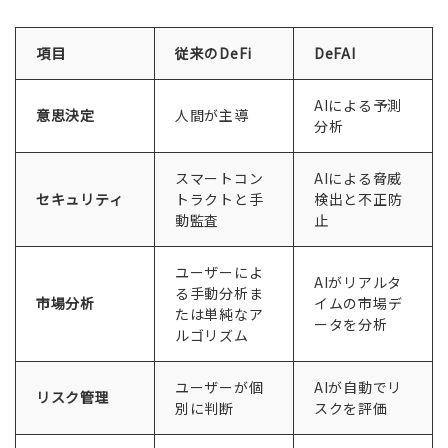
項目
従来のDeFi
DeFAI
AIによる予測
意思決定
人間が主導
分析
スマートコン
AIによる脅威
セキュリティ
トラクトと手
検出と不正防
動監査
止
ユーザーによ
AIがリアルタ
る手動分析ま
市場分析
イムの市場デ
たは単純なア
ータを分析
ルゴリズム
ユーザーが個
AIが自動でリ
リスク管理
別に判断
スクを評価