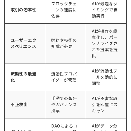
ブロックチェ
AIが最適なタ
取引の効率性
ーンの速度に
イミングで自
依存
動実行
AIが操作を簡
素化し、パー
ユーザーエク
財務や技術の
ソナライズさ
スペリエンス
知識が必要
れた提案を提
供
AIが流動性プ
流動性の最適
流動性プロバ
ールを動的に
化
イダーが管理
調整
手動での報告
AIが不審な取
不正検出
やガバナンス
引を即座にス
投票
キャン
DAOによるコ
AIがデータ分