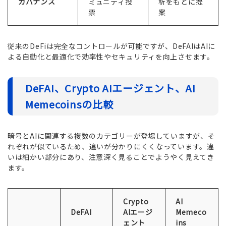
ガバナンス
ミュニティ投
析をもとに提
票
案
従来のDeFiは完全なコントロールが可能ですが、DeFAIはAIに
よる自動化と最適化で効率性やセキュリティを向上させます。
DeFAI、Crypto AIエージェント、AI
Memecoinsの比較
暗号とAIに関連する複数のカテゴリーが登場していますが、そ
れぞれが似ているため、違いが分かりにくくなっています。違
いは細かい部分にあり、注意深く見ることでようやく見えてき
ます。
Crypto
AI
DeFAI
AIエージ
Memeco
ェント
ins