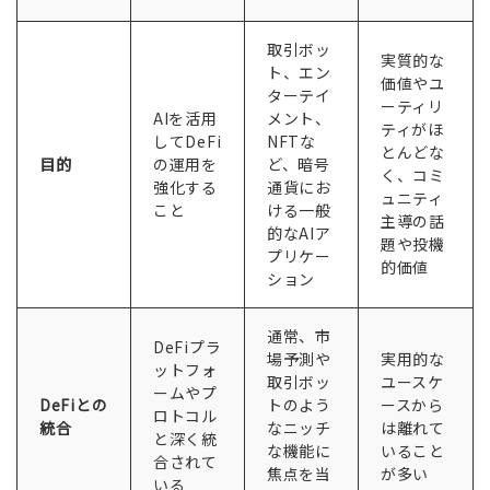
取引ボッ
実質的な
ト、エン
価値やユ
ターテイ
ーティリ
AIを活用
メント、
ティがほ
してDeFi
NFTな
とんどな
目的
の運用を
ど、暗号
く、コミ
強化する
通貨にお
ュニティ
こと
ける一般
主導の話
的なAIア
題や投機
プリケー
的価値
ション
通常、市
DeFiプラ
場予測や
実用的な
ットフォ
取引ボッ
ユースケ
ームやプ
DeFiとの
トのよう
ースから
ロトコル
統合
なニッチ
は離れて
と深く統
な機能に
いること
合されて
焦点を当
が多い
いる