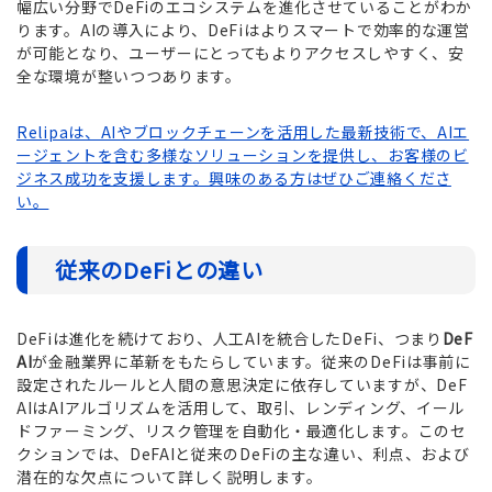
幅広い分野でDeFiのエコシステムを進化させていることがわか
ります。AIの導入により、DeFiはよりスマートで効率的な運営
が可能となり、ユーザーにとってもよりアクセスしやすく、安
全な環境が整いつつあります。
Relipaは、AIやブロックチェーンを活用した最新技術で、AIエ
ージェントを含む多様なソリューションを提供し、お客様のビ
ジネス成功を支援します。興味のある方はぜひご連絡くださ
い。
従来のDeFiとの違い
DeFiは進化を続けており、人工AIを統合したDeFi、つまり
DeF
AI
が金融業界に革新をもたらしています。従来のDeFiは事前に
設定されたルールと人間の意思決定に依存していますが、DeF
AIはAIアルゴリズムを活用して、取引、レンディング、イール
ドファーミング、リスク管理を自動化・最適化します。このセ
クションでは、DeFAIと従来のDeFiの主な違い、利点、および
潜在的な欠点について詳しく説明します。