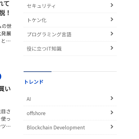
れて
セキュリティ
説！
トケン化
ムの世
化発展
プログラミング言語
うとい
チェー
役に立つIT知識
創出し
こす可
トレンド
買い
AI
注目さ
offshore
を使っ
ンツに
Blockchain Development
して、