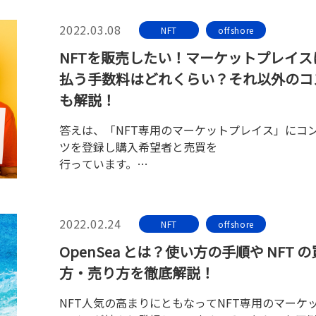
ない分散型金融・DeFiの代表的なサービスとして
なる成長が期待されています。
2022.03.08
NFT
offshore
NFTを販売したい！マーケットプレイス
払う手数料はどれくらい？それ以外のコ
も解説！
答えは、「NFT専用のマーケットプレイス」にコ
ツを登録し購入希望者と売買を
行っています。
その際、マーケットプレイスで売ると手数料が発
すが、その支払いには暗号資産が必要となります
そこで今回は、NFT販売の際、マーケットプレイ
2022.02.24
NFT
offshore
払う手数料やそれ以外にかかるコストについても
解説します。
OpenSea とは？使い方の手順や NFT 
方・売り方を徹底解説！
NFT人気の高まりにともなってNFT専用のマーケ