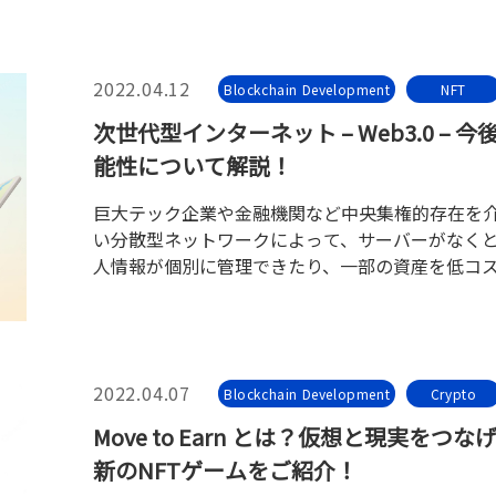
2022.04.12
Blockchain Development
NFT
次世代型インターネット – Web3.0 – 今
能性について解説！
巨大テック企業や金融機関など中央集権的存在を
い分散型ネットワークによって、サーバーがなく
人情報が個別に管理できたり、一部の資産を低コ
スピーディーにやり取りできたりするのが、「 Web
」の特徴です。
2022.04.07
Blockchain Development
Crypto
Move to Earn とは？仮想と現実をつな
新のNFTゲームをご紹介！