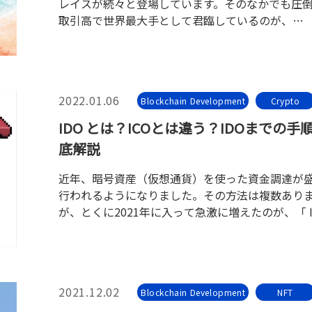
レイスが続々と登場しています。そのなかでも圧
取引高で世界最大手として君臨しているのが、
「OpenSea」です。OpenSeaを使えば、NFTを
もちろん、自分のNFT作品を売ることも簡単にで
す。
2022.01.06
Blockchain Development
Crypto
IDO とは？ICOとは違う？IDOまでの手
底解説
近年、暗号資産（仮想通貨）を使った資金調達が
行われるようになりました。その方法は複数あり
が、とくに2021年に入って急激に増えたのが、「 I
です。
2021.12.02
Blockchain Development
NFT