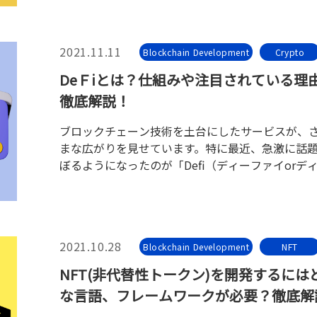
世界中の投資家から熱視線が向けられています。
2021.11.11
Blockchain Development
Crypto
DeＦiとは？仕組みや注目されている理
徹底解説！
ブロックチェーン技術を土台にしたサービスが、
まな広がりを見せています。特に最近、急激に話
ぼるようになったのが「Defi（ディーファイorデ
イ）」です。
2021.10.28
Blockchain Development
NFT
NFT(非代替性トークン)を開発するには
な言語、フレームワークが必要？徹底解