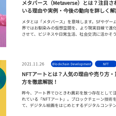
メタバース（Metaverse）とは？注目さ
いる理由や実例・今後の動向を詳しく解
メタとは「メタバース」を意味します。SFやゲー
界ではお馴染みの仮想空間を、より現実目線で進
させて、ビジネスや日常生活、社会交流に活かそ
う動きです。それにとどまらず、すでにブロック
ンとの連携も始まっており、新たな概念や価値を
て、デジタルの世界に未曽有の地殻変動を引き起
能性も秘めています。
2021.11.26
Blockchain Development
NFT
NFTアートとは？人気の理由や売り方・
方を徹底解説！
昨今、アート界でひときわ異彩を放つ存在として
れている「NFTアート」。ブロックチェーン技術
て、デジタル絵画をはじめとするデジタルコンテ
唯一無二の価値を与える代替不可能なトークンと