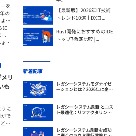
ターを
【最新版】2026年IT技術
1年の
トレンド10選｜DXコ...
るよう
らに
Rust開発におすすめのIDE
まし
トップ7徹底比較 |...
しょう
新着記事
デメリ
レガシーシステムモダナイゼ
いも
ーションとは？2026年に企業
が知っておくべき基礎知識か
ら実践戦略まで
レガシー システム刷新 とコス
ように
ト最適化：リファクタリング
引がで
による現実的なモダナイゼー
など
ション
要とし
レガシーシステム刷新を成功
に導くクラウド移行戦略と