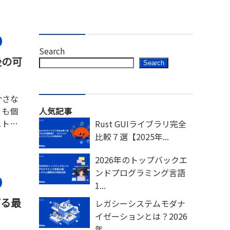
Search
後の可
Search
介さな
とも個
人気記事
ストで
Rust GUIライブラリ完全
3.0
比較７選【2025年...
2026年のトップバックエ
ンドプログラミング言語
1...
げる最
レガシーシステムモダナ
イゼーションとは？2026
年...