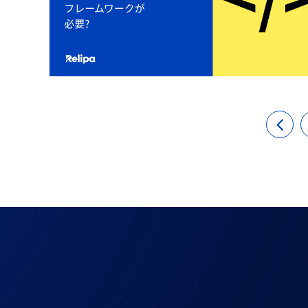
投
稿
の
ペ
ー
ジ
送
り