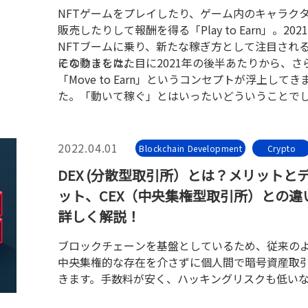
NFTゲームをプレイしたり、ゲーム内のキャラク
販売したりして報酬を得る「Play to Earn」。202
NFTブームに乗り、新たな稼ぎ方として注目され
になりました。
その動きをはた目に2021年の後半あたりから、さ
「Move to Earn」というコンセプトが浮上してき
た。「動いて稼ぐ」とはいったいどういうことで
か？
2022.04.01
Blockchain Development
Crypto
DEX (分散型取引所）とは？メリットと
ット、CEX（中央集権型取引所）との違
詳しく解説！
ブロックチェーンを基盤としているため、従来の
中央集権的な存在を介さずに個人間で暗号資産取
きます。手数料が安く、ハッキングリスクも低い
様々なメリットがあり、銀行や証券会社などを必