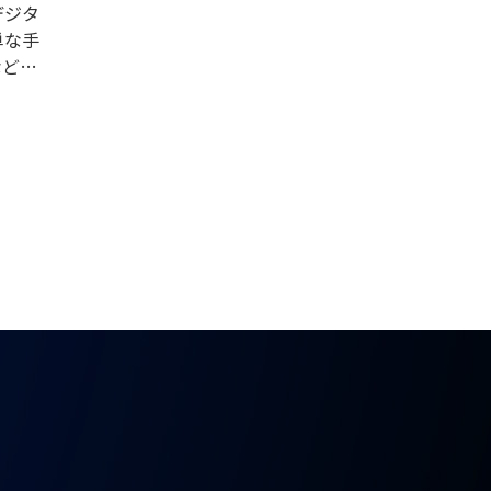
デジタ
単な手
などの
必要が
どのよ
なの