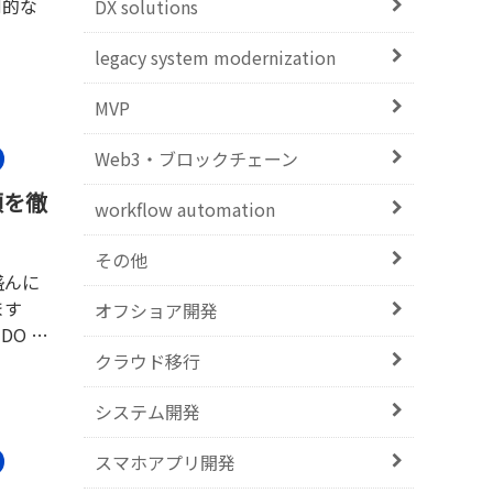
倒的な
DX solutions
legacy system modernization
買うのは
きま
MVP
Web3・ブロックチェーン
順を徹
workflow automation
その他
盛んに
ます
オフショア開発
DO 」
クラウド移行
システム開発
スマホアプリ開発