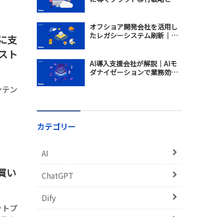
、さら
は？AI時代に勝ち残るための
モダナイゼーション
オフショア開発会社を活用し
たレガシーシステム刷新｜日
に支
本企業のモダナイゼーション
スト
成功戦略
AI導入支援会社が解説｜AIモ
ダナイゼーションで業務効率
化と事業拡張を実現する方法
ンテン
生しま
カテゴリー
。
スに支
AI
詳しく
の買い
ChatGPT
Dify
ットプ